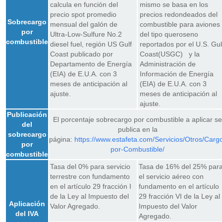
calcula en función del
mismo se basa en los
precio spot promedio
precios redondeados del
Sobrecargo
mensual del galón de
combustible para aviones
por
Ultra-Low-Sulfure No.2
del tipo queroseno
combustible
diesel fuel, región US Gulf
reportados por el U.S. Gul
Coast publicado por
Coast(USGC) y la
Departamento de Energía
Administración de
(EIA) de E.U.A. con 3
Información de Energía
meses de anticipación al
(EIA) de E.U.A. con 3
ajuste.
meses de anticipación al
ajuste.
Publicación
El porcentaje sobrecargo por combustible a aplicar se
del
publica en la
sobrecargo
página:
https://www.estafeta.com/Servicios/Otros/Carg
por
por-Combustible/
combustible
Tasa del 0% para servicio
Tasa de 16% del 25% par
terrestre con fundamento
el servicio aéreo con
en el artículo 29 fracción I
fundamento en el artículo
de la Ley al Impuesto del
29 fracción VI de la Ley al
Aplicación
Valor Agregado.
Impuesto del Valor
del IVA
Agregado.