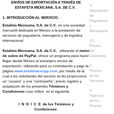
ENVÍOS DE EXPORTACIÓN A TRAVÉS DE
3.
ESTAFETA MEXICANA, S.A. DE C.V.
.
Descripción
de
1. INTRODUCCIÓN AL SERVICIO.
Paquetería
Estafeta Mexicana, S.A. de C.V.
, es una sociedad
y
mercantil dedicada en México a la prestación de
Mensajería
servicios de paquetería, mensajería y de logística
internacional.
3.1
Países
Estafeta Mexicana, S.A. de C.V.
, utilizando el
motor
Sin
de cobro de PayPal
, ofrece un programa para hacer
Cobertura
llegar desde México al extranjero envíos de
4.
exportación, utilizando para su contratación y pago la
Precios
página
www.estafetaconpp.com
, por medio de la
de los
cual a los solicitantes del servicio se les proporciona
Servicios
un “usuario” y una “contraseña”, previo registro y
aceptación de los presentes
Términos y
5.
Condiciones
cuyo índice es el siguiente:
Vigencia
de los
I N D I C E de los Términos y
Precios
Condiciones: