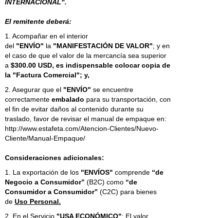
INTERNACIONAL".
El remitente deberá:
1. Acompañar en el interior
del
"ENVÍO"
la
"MANIFESTACIÓN DE VALOR"
; y en
el caso de que el valor de la mercancía sea superior
a
$300.00 USD, es indispensable colocar copia de
la "Factura Comercial"; y,
2. Asegurar que el
"ENVÍO"
se encuentre
correctamente
embalado
para su transportación, con
el fin de evitar daños al contenido durante su
traslado, favor de revisar el manual de empaque en:
http://www.estafeta.com/Atencion-Clientes/Nuevo-
Cliente/Manual-Empaque/
Consideraciones adicionales:
1. La exportación de los
"ENVÍOS"
comprende
“de
Negocio a Consumidor”
(B2C) como
“de
Consumidor a Consumidor”
(C2C) para bienes
de
Uso Personal.
2. En el Servicio
"USA ECONÓMICO"
: El valor