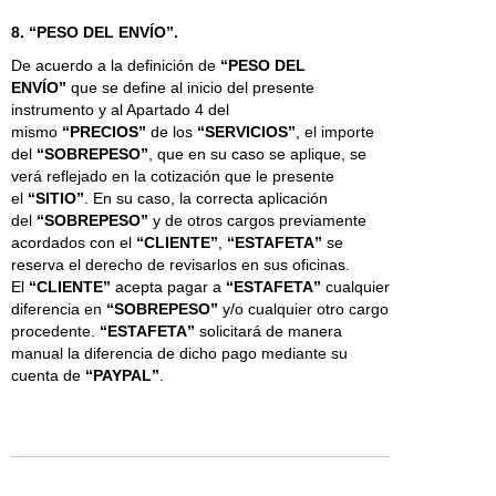
VERDE
LIBERIA
POLONIA
SAMOA
CHIPRE
LESOTO
GAZA
OCCIDENTAL
8. “PESO DEL ENVÍO”.
REPUBLICA
PALAOS
YEMEN
De acuerdo a la definición de
“PESO DEL
CHECA
MAYOTTE
ENVÍO”
que se define al inicio del presente
DJIBOUTI
SUDAFRICA
instrumento y al Apartado 4 del
ARGELIA
ZAMBIA
mismo
“PRECIOS”
de los
“SERVICIOS”
, el importe
ESTONIA
ZIMBABWE
del
“SOBREPESO”
, que en su caso se aplique, se
EGIPTO
verá reflejado en la cotización que le presente
ERITREA
el
“SITIO”
. En su caso, la correcta aplicación
ETIOPIA
del
“SOBREPESO”
y de otros cargos previamente
acordados con el
“CLIENTE”
,
“ESTAFETA”
se
reserva el derecho de revisarlos en sus oficinas.
El
“CLIENTE”
acepta pagar a
“ESTAFETA”
cualquier
diferencia en
“SOBREPESO”
y/o cualquier otro cargo
procedente.
“ESTAFETA”
solicitará de manera
manual la diferencia de dicho pago mediante su
cuenta de
“PAYPAL”
.