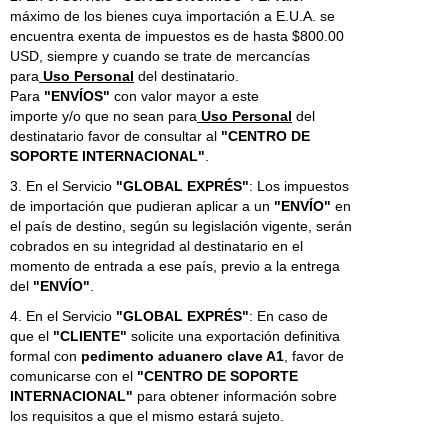
máximo de los bienes cuya importación a E.U.A. se
encuentra exenta de impuestos es de hasta $800.00
USD, siempre y cuando se trate de mercancías
para
Uso Personal
del destinatario.
Para
"ENVÍOS"
con valor mayor a este
importe y/o que no sean para
Uso Personal
del
destinatario favor de consultar al
"CENTRO DE
SOPORTE INTERNACIONAL"
.
3. En el Servicio
"GLOBAL EXPRÉS"
: Los impuestos
de importación que pudieran aplicar a un
"ENVÍO"
en
el país de destino, según su legislación vigente, serán
cobrados en su integridad al destinatario en el
momento de entrada a ese país, previo a la entrega
del
"ENVÍO"
.
4. En el Servicio
"GLOBAL EXPRÉS"
: En caso de
que el
"CLIENTE"
solicite una exportación definitiva
formal con
pedimento aduanero clave A1
, favor de
comunicarse con el
"CENTRO DE SOPORTE
INTERNACIONAL"
para obtener información sobre
los requisitos a que el mismo estará sujeto.