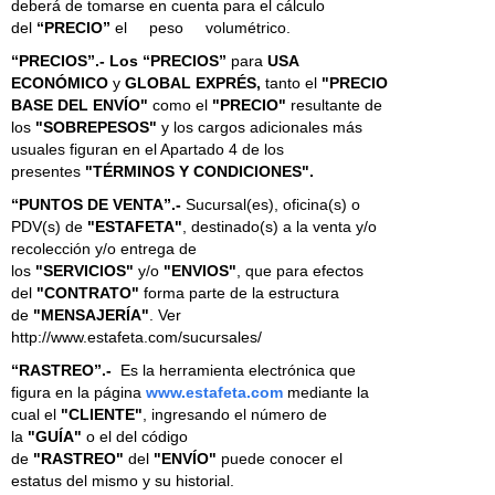
deberá de tomarse en cuenta para el cálculo
del
“PRECIO”
el peso volumétrico.
“PRECIOS”.- Los “PRECIOS”
para
USA
ECONÓMICO
y
GLOBAL EXPRÉS,
tanto el
"PRECIO
BASE DEL ENVÍO"
como el
"PRECIO"
resultante de
los
"SOBREPESOS"
y los cargos adicionales más
usuales figuran en el Apartado 4 de los
presentes
"TÉRMINOS Y CONDICIONES".
“PUNTOS DE VENTA”.-
Sucursal(es), oficina(s) o
PDV(s) de
"ESTAFETA"
, destinado(s) a la venta y/o
recolección y/o entrega de
los
"SERVICIOS"
y/o
"ENVIOS"
, que para efectos
del
"CONTRATO"
forma parte de la estructura
de
"MENSAJERÍA"
. Ver
http://www.estafeta.com/sucursales/
“RASTREO”.-
Es la herramienta electrónica que
figura en la página
www.estafeta.com
mediante la
cual el
"CLIENTE"
, ingresando el número de
la
"GUÍA"
o el del código
de
"RASTREO"
del
"ENVÍO"
puede conocer el
estatus del mismo y su historial.