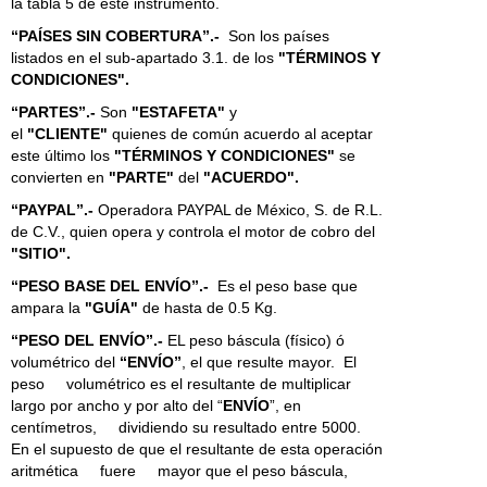
la tabla 5 de este instrumento.
“PAÍSES SIN COBERTURA”.-
Son los países
listados en el sub-apartado 3.1. de los
"TÉRMINOS Y
CONDICIONES".
“PARTES”.-
Son
"ESTAFETA"
y
el
"CLIENTE"
quienes de común acuerdo al aceptar
este último los
"TÉRMINOS Y CONDICIONES"
se
convierten en
"PARTE"
del
"ACUERDO".
“PAYPAL”.-
Operadora PAYPAL de México, S. de R.L.
de C.V., quien opera y controla el motor de cobro del
"SITIO".
“PESO BASE DEL ENVÍO”.-
Es el peso base que
ampara la
"GUÍA"
de hasta de 0.5 Kg.
“PESO DEL ENVÍO”.-
EL peso báscula (físico) ó
volumétrico del
“ENVÍO”
, el que resulte mayor. El
peso volumétrico es el resultante de multiplicar
largo por ancho y por alto del “
ENVÍO
”, en
centímetros, dividiendo su resultado entre 5000.
En el supuesto de que el resultante de esta operación
aritmética fuere mayor que el peso báscula,