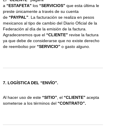
CURACAO
MARTINICA
BRITANICAS
BAHREIN
GUINEA
ROTA
SIERRA
DE IRLANDA
a
“ESTAFETA”
los
“SERVICIOS”
que esta última le
DOMINICA
MONTSERRAT
JOST VAN
BURUNDI
BISSAU
SAIPAN
LEONA
ITALIA
preste únicamente a través de su cuenta
NICARAGUA
DYKE
BENIN
CROACIA
TINIAN
SENEGAL
CAMPIONE(ITALIA)
de
“PAYPAL”
. La facturación se realiza en pesos
PANAMA
ISLAND
BUTAN
HUNGRIA
MAURITANIA
SUAZILANDIA
LAGO
mexicanos al tipo de cambio del Diario Oficial de la
PERU
VIRGEN
BOTSUANA
ISLAS
MAURICIO
CHAD
LUGANO
Federación al día de la emisión de la factura.
GORDA
BIELORRUSIA
CANARIAS
MALDIVIA
TOGO
(ITALIA)
Agradeceremos que el
“CLIENTE”
revise la factura
(ISLAS
REP.
ISRAEL
MALAUI
TAYIKISTAN
ya que debe de considerarse que no existe derecho
VIRGENES
DEM.
INDIA
MOZAMBIQUE
TIMOR
de reembolso por
“SERVICIO”
o gasto alguno.
BRITANICAS)
DEL
IRAK
NAMIBIA
LESTE
ISLAS
CONGO
ISLANDIA
NUEVA
TURKMENISTAN
VIRGENES
REPUBLICA
JORDANIA
CALEDONIA
TUNEZ
DE EUA
CENTROAFRICANA
KENIA
NIGER
TONGA
SAN JUAN
CONGO
KIRGUIZISTAN
NIGERIA
TURQUIA
SANTA
COSTA
CAMBOYA
NEPAL
ISLAS
7. LOGÍSTICA DEL “ENVÍO”.
CRUZ
DE
KIRIBATI
OMAN
TUVALU
MARFIL
COMORAS
POLINESIA
UCRANIA
Al hacer uso de este
Côte
KUWAIT
“SITIO”
FRANCESA
, el
“CLIENTE”
UGANDA
acepta
someterse a los términos del
d’Ivoire
KAZAJSTAN
TAHITI
“CONTRATO”.
UZBEKISTAN
ISLAS
LAOS
PAPUA
VANUATU
COOK
LIBANO
NUEVA
WALLIS
CAMERUN
SRI
GUINEA
Y
CABO
LANKA
PAKISTAN
FUTUNA