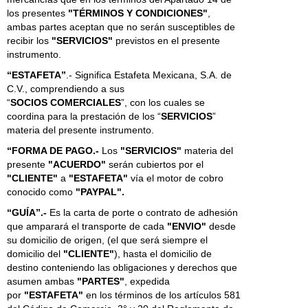
los presentes
"TÉRMINOS Y CONDICIONES"
,
ambas partes aceptan que no serán susceptibles de
recibir los
"SERVICIOS"
previstos en el presente
instrumento.
“ESTAFETA”
.- Significa Estafeta Mexicana, S.A. de
C.V., comprendiendo a sus
“
SOCIOS
COMERCIALES
”, con los cuales se
coordina para la prestación de los “
SERVICIOS
”
materia del presente instrumento.
“FORMA DE PAGO.-
Los
"SERVICIOS"
materia del
presente
"ACUERDO"
serán cubiertos por el
"CLIENTE"
a
"ESTAFETA"
vía el motor de cobro
conocido como
"PAYPAL".
“GUÍA”.-
Es la carta de porte o contrato de adhesión
que amparará el transporte de cada
"ENVIO"
desde
su domicilio de origen, (el que será siempre el
domicilio del
"CLIENTE"
), hasta el domicilio de
destino conteniendo las obligaciones y derechos que
asumen ambas
"PARTES"
, expedida
por
"ESTAFETA"
en los términos de los artículos 581