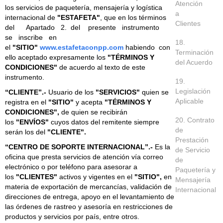
Atención
los servicios de paquetería, mensajería y logística
a
internacional de
"ESTAFETA"
, que en los términos
Clientes
del Apartado 2. del presente instrumento
se inscribe en
18.
el
"SITIO"
www.estafetaconpp.com
habiendo con
Terminación
ello aceptado expresamente los
"TÉRMINOS Y
del Acuerdo
CONDICIONES"
de acuerdo al texto de este
instrumento.
19.
Legislación
“CLIENTE”.-
Usuario de los
"SERVICIOS"
quien se
Aplicable
registra en el
"SITIO"
y acepta
"TÉRMINOS Y
CONDICIONES",
de quien se recibirán
20. Contrato
los
"ENVÍOS"
cuyos datos del remitente siempre
de
serán los del
"CLIENTE".
Prestación
“CENTRO DE SOPORTE INTERNACIONAL”.-
Es la
de Servicio
oficina que presta servicios de atención vía correo
de
electrónico o por teléfono para asesorar a
Paquetería y
los
"CLIENTES"
activos y vigentes en el
"SITIO",
en
Mensajería
materia de exportación de mercancías, validación de
Internacional
direcciones de entrega, apoyo en el levantamiento de
las órdenes de rastreo y asesoría en restricciones de
productos y servicios por país, entre otros.