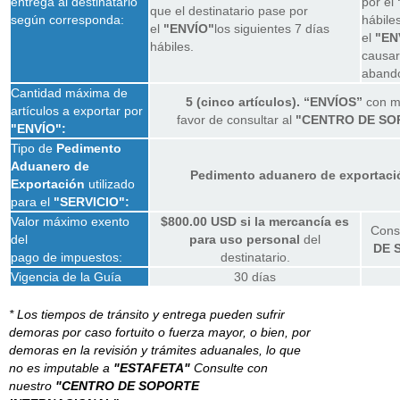
entrega al destinatario
por el
que el destinatario pase por
según corresponda:
hábiles
el
"ENVÍO"
los siguientes 7 días
el
"EN
hábiles.
causa
aband
Cantidad máxima de
5 (cinco artículos). “ENVÍOS”
con ma
artículos a exportar por
favor de consultar al
"CENTRO DE SO
"ENVÍO":
Tipo de
Pedimento
Aduanero de
Pedimento aduanero de exportaci
Exportación
utilizado
para el
"SERVICIO":
Valor máximo exento
$800.00 USD si la mercancía es
Consu
del
para uso personal
del
DE 
pago de impuestos:
destinatario.
Vigencia de la Guía
30 días
* Los tiempos de tránsito y entrega pueden sufrir
demoras por caso fortuito o fuerza mayor, o bien, por
demoras en la revisión y trámites aduanales, lo que
no es imputable a
"ESTAFETA"
Consulte con
nuestro
"CENTRO DE SOPORTE