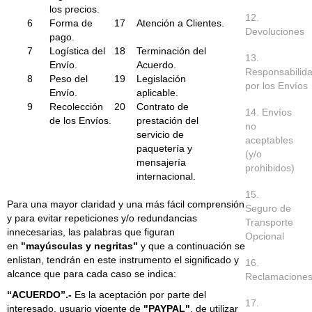
los precios.
12.
6
Forma de
17
Atención a Clientes.
Devoluciones
pago.
7
Logística del
18
Terminación del
13.
Envío.
Acuerdo.
Responsabilid
8
Peso del
19
Legislación
por los Envíos
Envío.
aplicable.
9
Recolección
20
Contrato de
14. Envíos
de los Envíos.
prestación del
no
servicio de
aceptables
paquetería y
(y/o
mensajería
prohibidos)
internacional.
15.
Para una mayor claridad y una más fácil comprensión
Seguro de
y para evitar repeticiones y/o redundancias
Transporte
innecesarias, las palabras que figuran
Opcional
en
"mayúsculas y negritas"
y que a continuación se
enlistan, tendrán en este instrumento el significado y
16.
alcance que para cada caso se indica:
Reclamacione
“ACUERDO”.-
Es la aceptación por parte del
17.
interesado, usuario vigente de
"PAYPAL"
, de utilizar