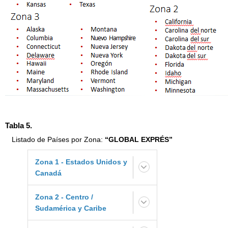
Tabla 5.
Listado de Países por Zona:
“GLOBAL EXPRÉS”
Zona 1 - Estados Unidos y
Canadá
CANADA
Zona 2 - Centro /
ESTADOS UNIDOS
Sudamérica y Caribe
ANTIGUA Y
REPUBLICA
PUERTO