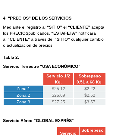
4. “PRECIOS” DE LOS SERVICIOS.
Mediante el registro al
“SITIO”
el
“CLIENTE”
acepta
los
PRECIOS
publicados.
“ESTAFETA”
notificará
al
“CLIENTE”
a través del
“SITIO”
cualquier cambio
o actualización de precios.
Tabla 2.
Servicio Terrestre "USA ECONÓMICO"
Servicio 1/2
Sobrepeso
Kg.
0.51 a 68 Kg
Zona 1
$25.12
$2.22
Zona 2
$25.69
$2.52
Zona 3
$27.25
$3.57
Servicio Aéreo "GLOBAL EXPRÉS"
Sobrepeso
Servicio