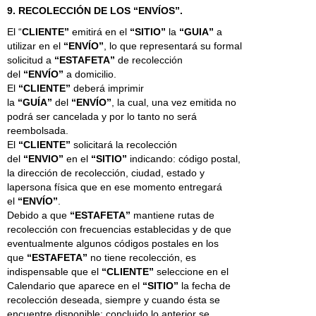
9. RECOLECCIÓN DE LOS “ENVÍOS”.
El “
CLIENTE”
emitirá en el
“SITIO”
la
“GUIA”
a
utilizar en el
“ENVÍO”
, lo que representará su formal
solicitud a
“ESTAFETA”
de recolección
del
“ENVÍO”
a domicilio.
El
“CLIENTE”
deberá imprimir
la
“GUÍA”
del
“ENVÍO”
, la cual, una vez emitida no
podrá ser cancelada y por lo tanto no será
reembolsada.
El
“CLIENTE”
solicitará la recolección
del
“ENVIO”
en el
“SITIO”
indicando: código postal,
la dirección de recolección, ciudad, estado y
lapersona física que en ese momento entregará
el
“ENVÍO”
.
Debido a que
“ESTAFETA”
mantiene rutas de
recolección con frecuencias establecidas y de que
eventualmente algunos códigos postales en los
que
“ESTAFETA”
no tiene recolección, es
indispensable que el
“CLIENTE”
seleccione en el
Calendario que aparece en el
“SITIO”
la fecha de
recolección deseada, siempre y cuando ésta se
encuentre disponible; concluido lo anterior se