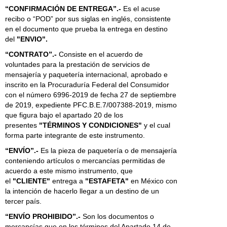
“CONFIRMACIÓN DE ENTREGA”.-
Es el acuse
recibo o “POD” por sus siglas en inglés, consistente
en el documento que prueba la entrega en destino
del
"ENVIO".
“CONTRATO”.-
Consiste en el acuerdo de
voluntades para la prestación de servicios de
mensajería y paquetería internacional, aprobado e
inscrito en la Procuraduría Federal del Consumidor
con el número 6996-2019 de fecha 27 de septiembre
de 2019, expediente PFC.B.E.7/007388-2019, mismo
que figura bajo el apartado 20 de los
presentes
"TÉRMINOS Y CONDICIONES"
y el cual
forma parte integrante de este instrumento.
“ENVÍO”.-
Es la pieza de paquetería o de mensajería
conteniendo artículos o mercancías permitidas de
acuerdo a este mismo instrumento, que
el
"CLIENTE"
entrega a
"ESTAFETA"
en México con
la intención de hacerlo llegar a un destino de un
tercer país.
“ENVÍO PROHIBIDO”.-
Son los documentos o
mercancías que en los términos del Apartado 14 de