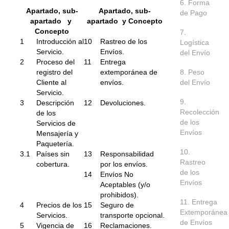
6. Forma
Apartado, sub-
Apartado, sub-
de Pago
apartado y
apartado y Concepto
Concepto
7.
1
Introducción al
10
Rastreo de los
Logística
Servicio.
Envíos.
del Envío
2
Proceso del
11
Entrega
registro del
extemporánea de
8. Peso
Cliente al
envíos.
del Envío
Servicio.
9.
3
Descripción
12
Devoluciones.
Recolección
de los
de los
Servicios de
Envíos
Mensajería y
Paquetería.
10.
3.1
Países sin
13
Responsabilidad
Rastreo
cobertura.
por los envíos.
de los
14
Envíos No
Envíos
Aceptables (y/o
prohibidos).
11. Entrega
4
Precios de los
15
Seguro de
Extemporánea
Servicios.
transporte opcional.
de Envíos
5
Vigencia de
16
Reclamaciones.