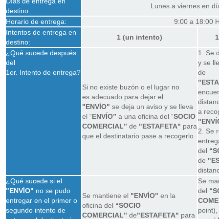
Días de entrega en
Lunes a viernes en dí
destino
Horario de entrega:
9:00 a 18:00 H
Intentos de entrega en
1 (un intento)
1
destino:
¿Qué sucede después
1. Se d
del
y se ll
1er. Intento de entrega?
de
"ESTA
Si no existe buzón o el lugar no
encuen
es adecuado para dejar el
distan
"ENVÍO"
se deja un aviso y se lleva
a reco
el “
ENVÍO”
a una oficina del “
SOCIO
"ENVÍ
COMERCIAL”
de
"ESTAFETA"
para
2. Se 
que el destinatario pase a recogerlo
entreg
del
“S
de
"E
distanc
¿Qué sucede si el
Se man
"ENVÍO"
no se pudo
del
“S
Se mantiene el
"ENVÍO"
en la
entregar en el primer o
COME
oficina del
“SOCIO
segundo intento de
point)
COMERCIAL”
de
"ESTAFETA"
para