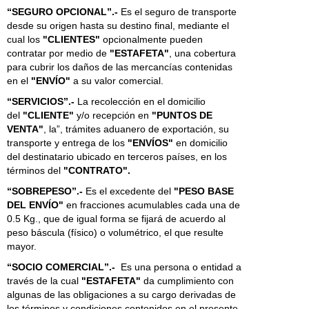
“SEGURO OPCIONAL”.-
Es el seguro de transporte
desde su origen hasta su destino final, mediante el
cual los
"CLIENTES"
opcionalmente pueden
contratar por medio de
"ESTAFETA"
, una cobertura
para cubrir los daños de las mercancías contenidas
en el
"ENVÍO"
a su valor comercial.
“SERVICIOS”.-
La recolección en el domicilio
del
"CLIENTE"
y/o recepción en
"PUNTOS DE
VENTA"
, la”, trámites aduanero de exportación, su
transporte y entrega de los
"ENVÍOS"
en domicilio
del destinatario ubicado en terceros países, en los
términos del
"CONTRATO".
“SOBREPESO”.-
Es el excedente del
"PESO BASE
DEL ENVÍO"
en fracciones acumulables cada una de
0.5 Kg., que de igual forma se fijará de acuerdo al
peso báscula (físico) o volumétrico, el que resulte
mayor.
“SOCIO COMERCIAL”.-
Es una persona o entidad a
través de la cual
"ESTAFETA"
da cumplimiento con
algunas de las obligaciones a su cargo derivadas de
los términos y condiciones contenidos en el presente