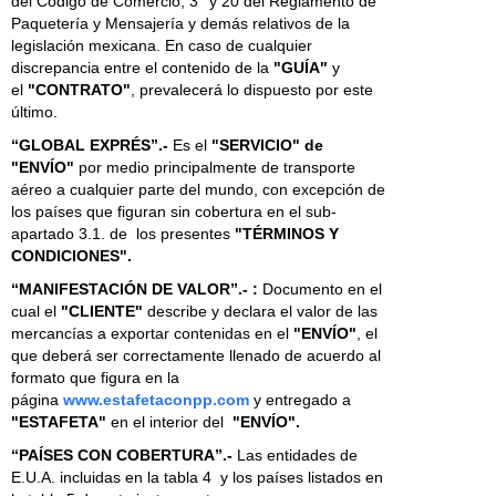
del Código de Comercio, 3° y 20 del Reglamento de
Paquetería y Mensajería y demás relativos de la
legislación mexicana. En caso de cualquier
discrepancia entre el contenido de la
"GUÍA"
y
el
"CONTRATO"
, prevalecerá lo dispuesto por este
último.
“GLOBAL EXPRÉS”.-
Es el
"SERVICIO" de
"ENVÍO"
por medio principalmente de transporte
aéreo a cualquier parte del mundo, con excepción de
los países que figuran sin cobertura en el sub-
apartado 3.1. de los presentes
"TÉRMINOS Y
CONDICIONES".
“MANIFESTACIÓN DE VALOR”.- :
Documento en el
cual el
"CLIENTE"
describe y declara el valor de las
mercancías a exportar contenidas en el
"ENVÍO"
, el
que deberá ser correctamente llenado de acuerdo al
formato que figura en la
página
www.estafetaconpp.com
y entregado a
"ESTAFETA"
en el interior del
"ENVÍO".
“PAÍSES CON COBERTURA”.-
Las entidades de
E.U.A. incluidas en la tabla 4 y los países listados en