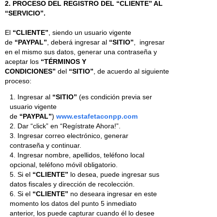
2. PROCESO DEL REGISTRO DEL “CLIENTE” AL
“SERVICIO”.
El
“CLIENTE”
, siendo un usuario vigente
de
“PAYPAL”
, deberá ingresar al
“SITIO”
, ingresar
en el mismo sus datos, generar una contraseña y
aceptar los
“TÉRMINOS Y
CONDICIONES”
del
“SITIO”
, de acuerdo al siguiente
proceso:
1. Ingresar al
“SITIO”
(es condición previa ser
usuario vigente
de
“PAYPAL”
)
www.estafetaconpp.com
2. Dar “click” en “Regístrate Ahora!”.
3. Ingresar correo electrónico, generar
contraseña y continuar.
4. Ingresar nombre, apellidos, teléfono local
opcional, teléfono móvil obligatorio.
5. Si el
“CLIENTE”
lo desea, puede ingresar sus
datos fiscales y dirección de recolección.
6. Si el
“CLIENTE”
no deseara ingresar en este
momento los datos del punto 5 inmediato
anterior, los puede capturar cuando él lo desee