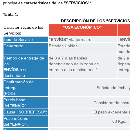
principales características de los
"SERVICIOS":
Tabla 1.
DESCRIPCIÓN DE LOS "SERVICIOS
Características de los
"USA ECONÓMICO"
Servicios:
Tipo de Servicio:
"ENVÍOS"
vía terrestre
"ENVÍ
Cobertura:
Estados Unidos
Estado
mund
Tiempo de entrega de
de 3 a 7 días hábiles
de 2 a
los
dependiendo de la zona de
depend
ENVÍOS
a su
entrega a su destinatario.*
entreg
destinatario:
Confirmación de
entrega
Señalando fecha y
(POD):
Precio base
Considerando hasta
del
"ENVÍO"
:
Causa
“SOBREPESO”
:
El peso excedente a
Peso máximo
68 Kgs.
del
"ENVÍO"
: