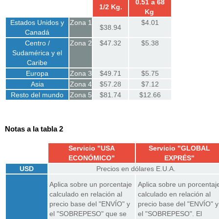
0.51 a 68
1/2 Kg.
Kg
Estados Unidos y
Zona 1
$4.01
$38.94
Canadá
Centro /
Zona 2
$47.32
$5.38
Sudamérica y el
Caribe
Europa
Zona 3
$49.71
$5.75
Asia
Zona 4
$57.28
$7.12
Resto del mundo
Zona 5
$81.74
$12.66
Notas a la tabla 2
Servicio "USA
Servicio "GLOBAL
ECONÓMICO"
EXPRÉS"
USD
Precios en dólares E.U.A.
Aplica sobre un porcentaje
Aplica sobre un porcentaj
calculado en relación al
calculado en relación al
precio base del "ENVÍO" y
precio base del "ENVÍO" y
el "SOBREPESO" que se
el "SOBREPESO". El